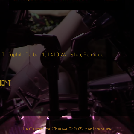
 Théophile Delbar 1, 1410 Waterloo, Belgique
ment
La Cantatrice Chauve © 2022 par
Eventura