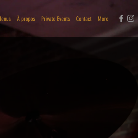
enus
À propos
Private Events
Contact
More