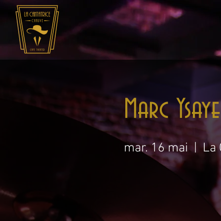
Marc Ysay
mar. 16 mai
  |  
La 