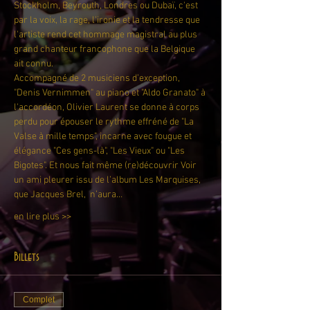
Stockholm, Beyrouth, Londres ou Dubaï, c'est 
par la voix, la rage, l'ironie et la tendresse que 
l'artiste rend cet hommage magistral au plus 
grand chanteur francophone que la Belgique 
ait connu.
Accompagné de 2 musiciens d’exception, 
"Denis Vernimmen" au piano et "Aldo Granato" à 
l'accordéon, Olivier Laurent se donne à corps 
perdu pour épouser le rythme effréné de "La 
Valse à mille temps", incarne avec fougue et 
élégance "Ces gens-là", "Les Vieux" ou "Les 
Bigotes". Et nous fait même (re)découvrir Voir 
un ami pleurer issu de l’album Les Marquises, 
que Jacques Brel,  n’aura…
en lire plus >>
Billets
Complet