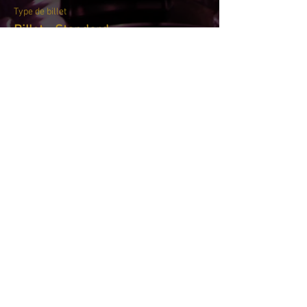
Type de billet
Billet - Standard
Plus d'info
Prix
35,00 €
TVA incluse
+ 0,88 € de frais de billetterie
Cet événement est complet
Partager cet événement
La Cantatrice Chauve © 2022 par
Eventura