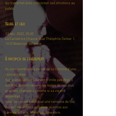
qui transmet avec conviction ses émotions au
public.
Heure et lieu
13 déc. 2022, 20:30
La Cantatrice Chauve, Rue Théophile Delbar 1,
1410 Waterloo, Belgique
À propos de l'événement
Ils sont nombreux à parler de lui comme d’une 
réincarnation.
Sur scène, Olivier Laurent n’imite pas Brel, il 
est Brel, faisant revivre les textes de ses plus 
grandes chansons comme si sa vie en 
dépendait.
Avec ce concert déjà joué une centaine de fois 
devant des publics en liesse ou émus aux 
larmes, à Paris, Montréal, New-York, 