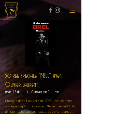
Soirée spéciale "BREL" avec
Olivier Laurent
mar. 13 déc.
  |  
La Cantatrice Chauve
Plongez dans l'univers de BREL lors de cette
soirée exceptionnelle avec Olivier Laurent ! Un
artiste habité par ses textes, ses chansons et