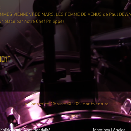
:
 HOMMES VIENNENT DE MARS, LES FEMME DE VENUS de Paul DEW
r place par notre Chef Philippe)
ment
La Cantatrice Chauve © 2022 par
Eventura
Politique de Confidentialité
Mentions Légales