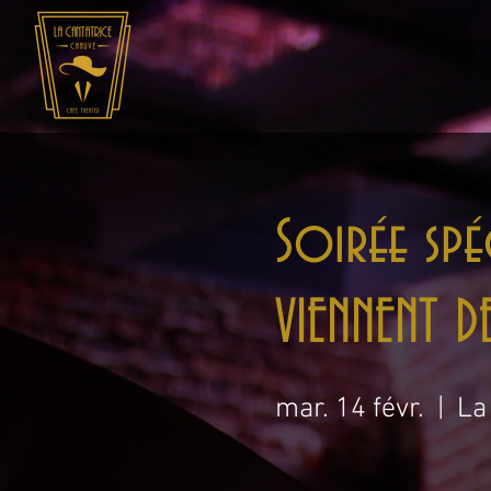
Soirée spé
VIENNENT D
mar. 14 févr.
  |  
La